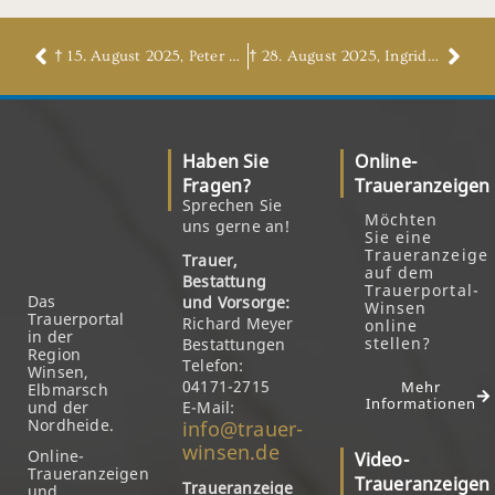
† 15. August 2025, Peter Meyer
† 28. August 2025, Ingrid Paulsen, geb. van den Berg
Haben Sie
Online-
Fragen?
Traueranzeigen
Sprechen Sie
Möchten
uns gerne an!
Sie eine
Traueranzeige
Trauer,
auf dem
Bestattung
Trauerportal-
Das
und Vorsorge:
Winsen
Trauerportal
Richard Meyer
online
in der
stellen?
Bestattungen
Region
Telefon:
Winsen,
04171-2715
Mehr
Elbmarsch
Informationen
und der
E-Mail:
Nordheide.
info@trauer-
winsen.de
Online-
Video-
Traueranzeigen
Traueranzeigen
Traueranzeige
und