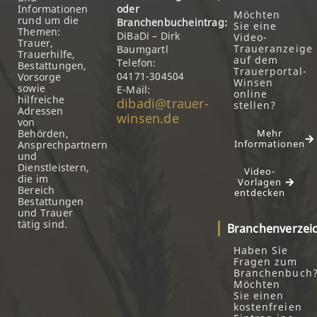
Informationen
oder
Möchten
rund um die
Branchenbucheintrag:
Sie eine
Themen:
DiBaDi – Dirk
Video-
Trauer,
Traueranzeige
Baumgartl
Trauerhilfe,
auf dem
Telefon:
Bestattungen,
Trauerportal-
04171-304504
Vorsorge
Winsen
sowie
E-Mail:
online
hilfreiche
dibadi@trauer-
stellen?
Adressen
winsen.de
von
Behörden,
Mehr
Informationen
Ansprechpartnern
und
Dienstleistern,
Video-
die im
Vorlagen
Bereich
entdecken
Bestattungen
und Trauer
tätig sind.
Branchenverzei
Haben Sie
Fragen zum
Branchenbuch
Möchten
Sie einen
kostenfreien