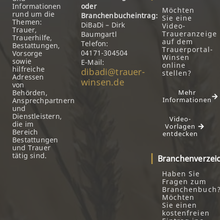
Informationen
oder
Möchten
rund um die
Branchenbucheintrag:
Sie eine
Themen:
DiBaDi – Dirk
Video-
Trauer,
Traueranzeige
Baumgartl
Trauerhilfe,
auf dem
Telefon:
Bestattungen,
Trauerportal-
04171-304504
Vorsorge
Winsen
sowie
E-Mail:
online
hilfreiche
dibadi@trauer-
stellen?
Adressen
winsen.de
von
Behörden,
Mehr
Informationen
Ansprechpartnern
und
Dienstleistern,
Video-
die im
Vorlagen
Bereich
entdecken
Bestattungen
und Trauer
tätig sind.
Branchenverzei
Haben Sie
Fragen zum
Branchenbuch
Möchten
Sie einen
kostenfreien