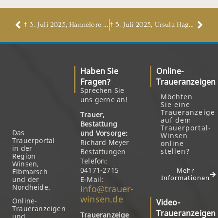
† 3. Juli 2025, Hannelore Eggers, geb. Staasch
† 5. Juli 2025, Ursula Hagemann, geb. Wind
Haben Sie
Online-
Fragen?
Traueranzeigen
Sprechen Sie
Möchten
uns gerne an!
Sie eine
Traueranzeige
Trauer,
auf dem
Bestattung
Trauerportal-
Das
und Vorsorge:
Winsen
Trauerportal
Richard Meyer
online
in der
stellen?
Bestattungen
Region
Telefon:
Winsen,
04171-2715
Mehr
Elbmarsch
Informationen
und der
E-Mail:
Nordheide.
info@trauer-
winsen.de
Online-
Video-
Traueranzeigen
Traueranzeigen
Traueranzeige
und