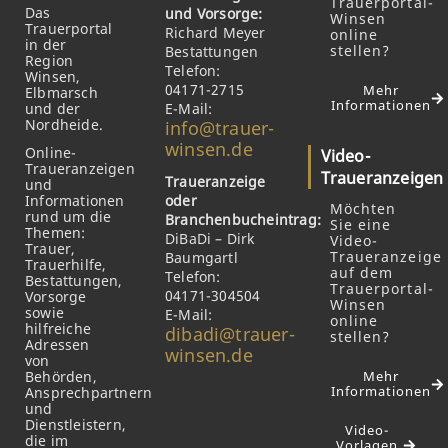
Trauerportal-
Das
und Vorsorge:
Winsen
Trauerportal
Richard Meyer
online
in der
stellen?
Bestattungen
Region
Telefon:
Winsen,
04171-2715
Mehr
Elbmarsch
Informationen
und der
E-Mail:
Nordheide.
info@trauer-
winsen.de
Online-
Video-
Traueranzeigen
Traueranzeigen
Traueranzeige
und
Informationen
oder
Möchten
rund um die
Branchenbucheintrag:
Sie eine
Themen:
DiBaDi – Dirk
Video-
Trauer,
Traueranzeige
Baumgartl
Trauerhilfe,
auf dem
Telefon:
Bestattungen,
Trauerportal-
04171-304504
Vorsorge
Winsen
sowie
E-Mail:
online
hilfreiche
dibadi@trauer-
stellen?
Adressen
winsen.de
von
Behörden,
Mehr
Informationen
Ansprechpartnern
und
Dienstleistern,
Video-
die im
Vorlagen