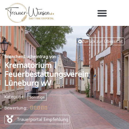
Zurück zur Übersicht
Branchenbucheintrag von:
Krematorium |
Feuerbestattungsverein
Lüneburg wV
Kategorie:
Sonstige
Bewertung:





Trauerportal Empfehlung