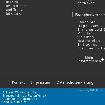
Bereich
entdecken
Bestattungen
und Trauer
tätig sind.
Branchenverzei
Haben Sie
Fragen zum
Branchenbuch
Möchten
Sie einen
kostenfreien
Eintrag ins
Branchenbuch
Mehr
Informationen
Kontakt
Impressum
Datenschutzerklärung
ceated by DiBaDi.de
© Trauer-Winsen.de – Das
Trauerportal in der Region Winsen,
Elbmarsch, Nordheide und
Landkreis Harburg.