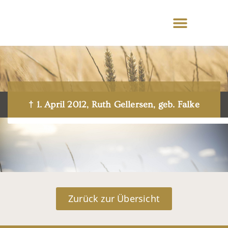
† 1. April 2012, Ruth Gellersen, geb. Falke
Zurück zur Übersicht