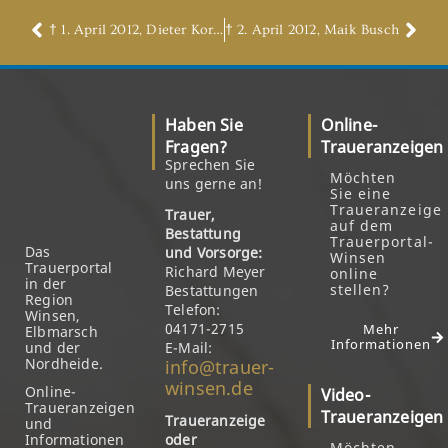
† 1. April 2012, Dieter Korsch
† 2. April 2012, Maik Busch
Haben Sie
Online-
Fragen?
Traueranzeigen
Sprechen Sie
Möchten
uns gerne an!
Sie eine
Traueranzeige
Trauer,
auf dem
Bestattung
Trauerportal-
Das
und Vorsorge:
Winsen
Trauerportal
Richard Meyer
online
in der
stellen?
Bestattungen
Region
Telefon:
Winsen,
04171-2715
Mehr
Elbmarsch
Informationen
und der
E-Mail:
Nordheide.
info@trauer-
winsen.de
Online-
Video-
Traueranzeigen
Traueranzeigen
Traueranzeige
und
Informationen
oder
Möchten