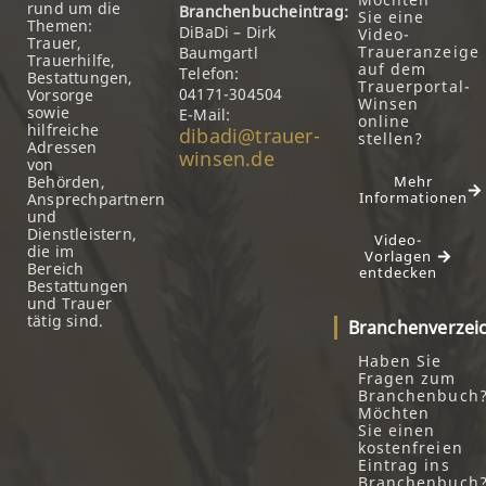
rund um die
Branchenbucheintrag:
Sie eine
Themen:
DiBaDi – Dirk
Video-
Trauer,
Traueranzeige
Baumgartl
Trauerhilfe,
auf dem
Telefon:
Bestattungen,
Trauerportal-
04171-304504
Vorsorge
Winsen
sowie
E-Mail:
online
hilfreiche
dibadi@trauer-
stellen?
Adressen
winsen.de
von
Behörden,
Mehr
Informationen
Ansprechpartnern
und
Dienstleistern,
Video-
die im
Vorlagen
Bereich
entdecken
Bestattungen
und Trauer
tätig sind.
Branchenverzei
Haben Sie
Fragen zum
Branchenbuch
Möchten
Sie einen
kostenfreien
Eintrag ins
Branchenbuch