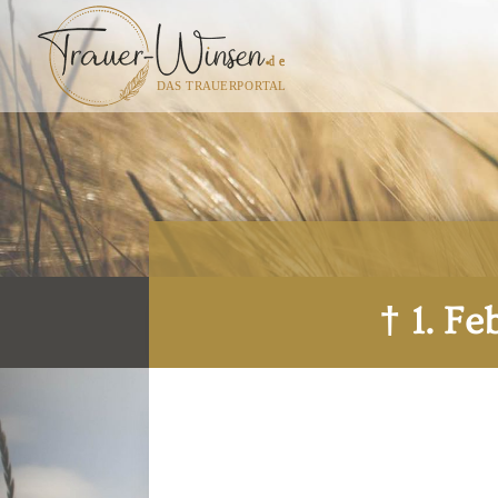
† 1. F