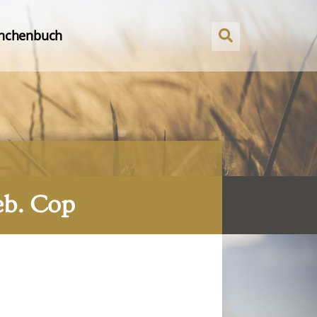
nchenbuch
eb. Cop