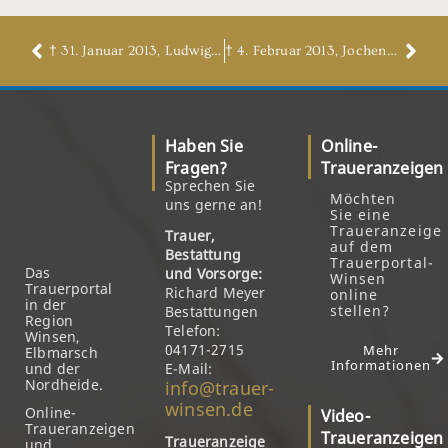
† 31. Januar 2013, Ludwig Kröger
† 4. Februar 2013, Jochen Freyer
Haben Sie
Online-
Fragen?
Traueranzeigen
Sprechen Sie
Möchten
uns gerne an!
Sie eine
Traueranzeige
Trauer,
auf dem
Bestattung
Trauerportal-
Das
und Vorsorge:
Winsen
Trauerportal
Richard Meyer
online
in der
stellen?
Bestattungen
Region
Telefon:
Winsen,
04171-2715
Mehr
Elbmarsch
Informationen
und der
E-Mail:
Nordheide.
info@trauer-
winsen.de
Online-
Video-
Traueranzeigen
Traueranzeigen
Traueranzeige
und