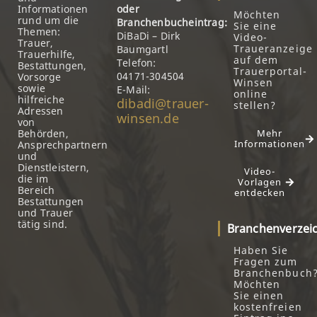
Informationen
oder
Möchten
rund um die
Branchenbucheintrag:
Sie eine
Themen:
DiBaDi – Dirk
Video-
Trauer,
Traueranzeige
Baumgartl
Trauerhilfe,
auf dem
Telefon:
Bestattungen,
Trauerportal-
04171-304504
Vorsorge
Winsen
sowie
E-Mail:
online
hilfreiche
dibadi@trauer-
stellen?
Adressen
winsen.de
von
Behörden,
Mehr
Informationen
Ansprechpartnern
und
Dienstleistern,
Video-
die im
Vorlagen
Bereich
entdecken
Bestattungen
und Trauer
tätig sind.
Branchenverzei
Haben Sie
Fragen zum
Branchenbuch
Möchten
Sie einen
kostenfreien