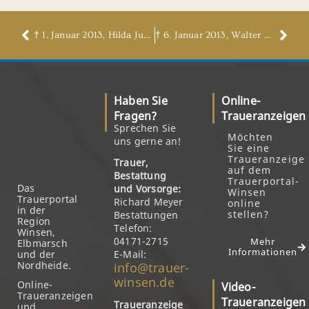
† 1. Januar 2013, Hilda Junge
† 6. Januar 2013, Walter Timmann
Haben Sie
Online-
Fragen?
Traueranzeigen
Sprechen Sie
Möchten
uns gerne an!
Sie eine
Traueranzeige
Trauer,
auf dem
Bestattung
Trauerportal-
Das
und Vorsorge:
Winsen
Trauerportal
Richard Meyer
online
in der
stellen?
Bestattungen
Region
Telefon:
Winsen,
04171-2715
Mehr
Elbmarsch
Informationen
und der
E-Mail:
Nordheide.
info@trauer-
winsen.de
Online-
Video-
Traueranzeigen
Traueranzeigen
Traueranzeige
und