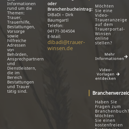
Informationen
oder
Möchten
rund um die
Branchenbucheintrag:
Sie eine
Themen:
DiBaDi – Dirk
Video-
Trauer,
Traueranzeige
Baumgartl
Trauerhilfe,
auf dem
Telefon:
Bestattungen,
Trauerportal-
04171-304504
Vorsorge
Winsen
sowie
E-Mail:
online
hilfreiche
dibadi@trauer-
stellen?
Adressen
winsen.de
von
Behörden,
Mehr
Informationen
Ansprechpartnern
und
Dienstleistern,
Video-
die im
Vorlagen
Bereich
entdecken
Bestattungen
und Trauer
tätig sind.
Branchenverzei
Haben Sie
Fragen zum
Branchenbuch
Möchten
Sie einen
kostenfreien