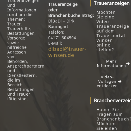
Traueranzeigen
Traueranzeigen
Traueranzeige
und
Informationen
oder
Möchten
rund um die
Branchenbucheintrag:
Sie eine
Themen:
DiBaDi – Dirk
Video-
Trauer,
Traueranzeige
Baumgartl
Trauerhilfe,
auf dem
Telefon:
Bestattungen,
Trauerportal-
04171-304504
Vorsorge
Winsen
sowie
E-Mail:
online
hilfreiche
dibadi@trauer-
stellen?
Adressen
winsen.de
von
Behörden,
Mehr
Informationen
Ansprechpartnern
und
Dienstleistern,
Video-
die im
Vorlagen
Bereich
entdecken
Bestattungen
und Trauer
tätig sind.
Branchenverzei
Haben Sie
Fragen zum
Branchenbuch
Möchten
Sie einen