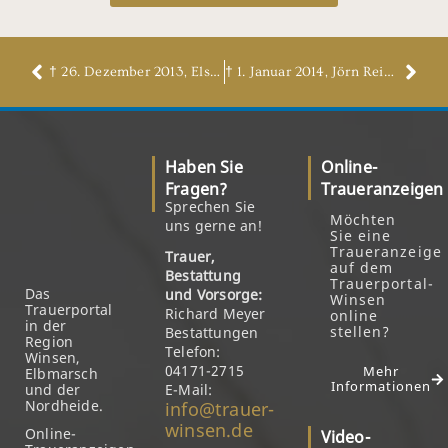
† 26. Dezember 2013, Elsbeth Tschersich, geb. Ruschmeyer
† 1. Januar 2014, Jörn Reimers
Haben Sie
Online-
Fragen?
Traueranzeigen
Sprechen Sie
Möchten
uns gerne an!
Sie eine
Traueranzeige
Trauer,
auf dem
Bestattung
Trauerportal-
Das
und Vorsorge:
Winsen
Trauerportal
Richard Meyer
online
in der
stellen?
Bestattungen
Region
Telefon:
Winsen,
04171-2715
Mehr
Elbmarsch
Informationen
und der
E-Mail:
Nordheide.
info@trauer-
winsen.de
Online-
Video-