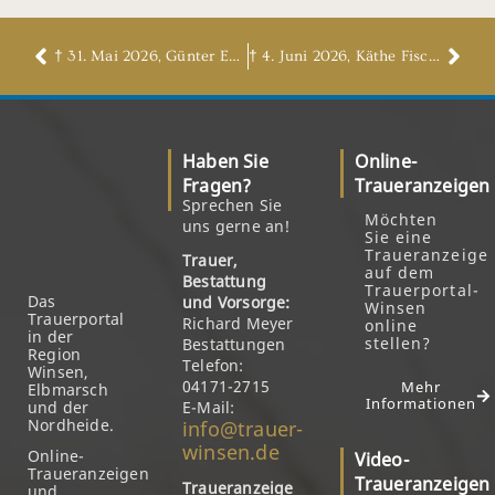
† 31. Mai 2026, Günter Ewigleben
† 4. Juni 2026, Käthe Fischer, geb. Rosummeck
Haben Sie
Online-
Fragen?
Traueranzeigen
Sprechen Sie
Möchten
uns gerne an!
Sie eine
Traueranzeige
Trauer,
auf dem
Bestattung
Trauerportal-
Das
und Vorsorge:
Winsen
Trauerportal
Richard Meyer
online
in der
stellen?
Bestattungen
Region
Telefon:
Winsen,
04171-2715
Mehr
Elbmarsch
Informationen
und der
E-Mail:
Nordheide.
info@trauer-
winsen.de
Online-
Video-
Traueranzeigen
Traueranzeigen
Traueranzeige
und