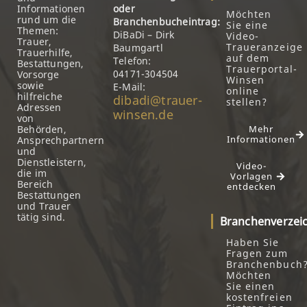
Informationen
oder
Möchten
rund um die
Branchenbucheintrag:
Sie eine
Themen:
DiBaDi – Dirk
Video-
Trauer,
Traueranzeige
Baumgartl
Trauerhilfe,
auf dem
Telefon:
Bestattungen,
Trauerportal-
04171-304504
Vorsorge
Winsen
sowie
E-Mail:
online
hilfreiche
dibadi@trauer-
stellen?
Adressen
winsen.de
von
Behörden,
Mehr
Informationen
Ansprechpartnern
und
Dienstleistern,
Video-
die im
Vorlagen
Bereich
entdecken
Bestattungen
und Trauer
tätig sind.
Branchenverzei
Haben Sie
Fragen zum
Branchenbuch
Möchten
Sie einen
kostenfreien