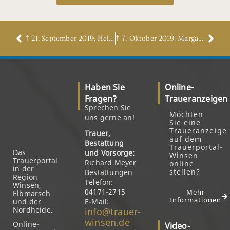
† 21. September 2019, Helmut Otto
† 7. Oktober 2019, Margarethe Cordes
Haben Sie
Online-
Fragen?
Traueranzeigen
Sprechen Sie
Möchten
uns gerne an!
Sie eine
Traueranzeige
Trauer,
auf dem
Bestattung
Trauerportal-
Das
und Vorsorge:
Winsen
Trauerportal
Richard Meyer
online
in der
stellen?
Bestattungen
Region
Telefon:
Winsen,
04171-2715
Mehr
Elbmarsch
Informationen
und der
E-Mail:
Nordheide.
info@trauer-
winsen.de
Online-
Video-