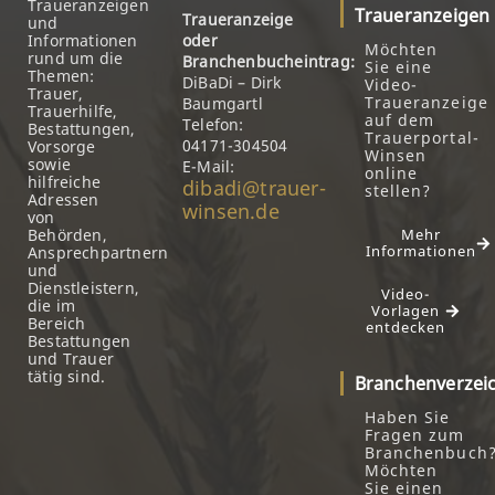
Traueranzeigen
Traueranzeigen
Traueranzeige
und
Informationen
oder
Möchten
rund um die
Branchenbucheintrag:
Sie eine
Themen:
DiBaDi – Dirk
Video-
Trauer,
Traueranzeige
Baumgartl
Trauerhilfe,
auf dem
Telefon:
Bestattungen,
Trauerportal-
04171-304504
Vorsorge
Winsen
sowie
E-Mail:
online
hilfreiche
dibadi@trauer-
stellen?
Adressen
winsen.de
von
Behörden,
Mehr
Informationen
Ansprechpartnern
und
Dienstleistern,
Video-
die im
Vorlagen
Bereich
entdecken
Bestattungen
und Trauer
tätig sind.
Branchenverzei
Haben Sie
Fragen zum
Branchenbuch
Möchten
Sie einen