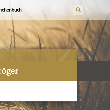
nchenbuch
röger