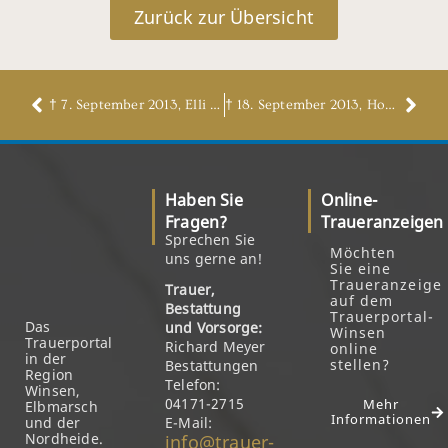
Zurück zur Übersicht
† 7. September 2013, Elli Reiss, geb. Heidebrunn
† 18. September 2013, Horst Paulsen
Haben Sie
Online-
Fragen?
Traueranzeigen
Sprechen Sie
Möchten
uns gerne an!
Sie eine
Traueranzeige
Trauer,
auf dem
Bestattung
Trauerportal-
Das
und Vorsorge:
Winsen
Trauerportal
Richard Meyer
online
in der
stellen?
Bestattungen
Region
Telefon:
Winsen,
04171-2715
Mehr
Elbmarsch
Informationen
und der
E-Mail:
Nordheide.
info@trauer-