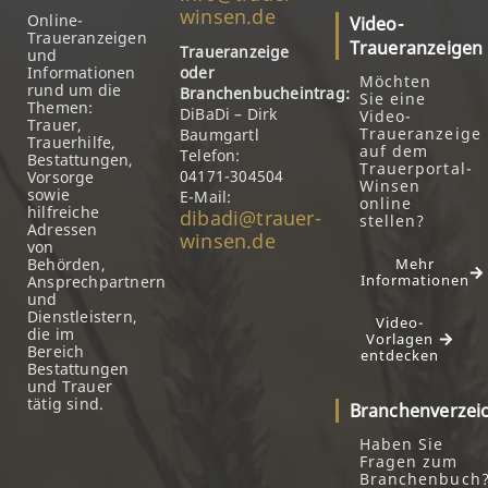
winsen.de
Online-
Video-
Traueranzeigen
Traueranzeigen
Traueranzeige
und
Informationen
oder
Möchten
rund um die
Branchenbucheintrag:
Sie eine
Themen:
DiBaDi – Dirk
Video-
Trauer,
Traueranzeige
Baumgartl
Trauerhilfe,
auf dem
Telefon:
Bestattungen,
Trauerportal-
04171-304504
Vorsorge
Winsen
sowie
E-Mail:
online
hilfreiche
dibadi@trauer-
stellen?
Adressen
winsen.de
von
Behörden,
Mehr
Informationen
Ansprechpartnern
und
Dienstleistern,
Video-
die im
Vorlagen
Bereich
entdecken
Bestattungen
und Trauer
tätig sind.
Branchenverzei
Haben Sie
Fragen zum
Branchenbuch