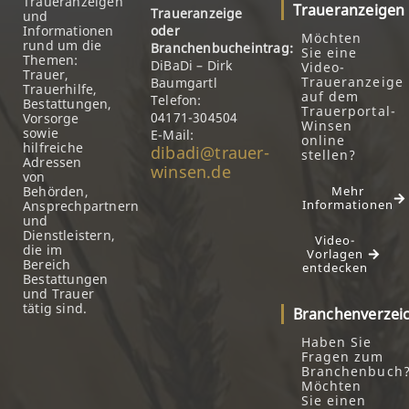
Traueranzeigen
Traueranzeigen
Traueranzeige
und
Informationen
oder
Möchten
rund um die
Branchenbucheintrag:
Sie eine
Themen:
DiBaDi – Dirk
Video-
Trauer,
Traueranzeige
Baumgartl
Trauerhilfe,
auf dem
Telefon:
Bestattungen,
Trauerportal-
04171-304504
Vorsorge
Winsen
sowie
E-Mail:
online
hilfreiche
dibadi@trauer-
stellen?
Adressen
winsen.de
von
Behörden,
Mehr
Informationen
Ansprechpartnern
und
Dienstleistern,
Video-
die im
Vorlagen
Bereich
entdecken
Bestattungen
und Trauer
tätig sind.
Branchenverzei
Haben Sie
Fragen zum
Branchenbuch
Möchten
Sie einen