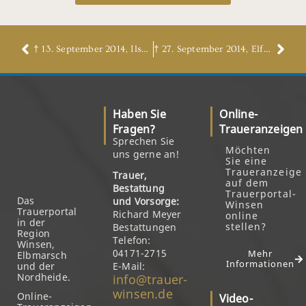
† 13. September 2014, Ilse Matthies, geb. Wedemann
† 27. September 2014, Elfriede Höntzsch, geb. Kurzwig
Haben Sie
Online-
Fragen?
Traueranzeigen
Sprechen Sie
Möchten
uns gerne an!
Sie eine
Traueranzeige
Trauer,
auf dem
Bestattung
Trauerportal-
Das
und Vorsorge:
Winsen
Trauerportal
Richard Meyer
online
in der
stellen?
Bestattungen
Region
Telefon:
Winsen,
04171-2715
Mehr
Elbmarsch
Informationen
und der
E-Mail:
Nordheide.
info@trauer-
winsen.de
Online-
Video-