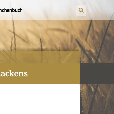
nchenbuch
aackens