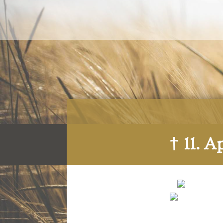
† 11. 