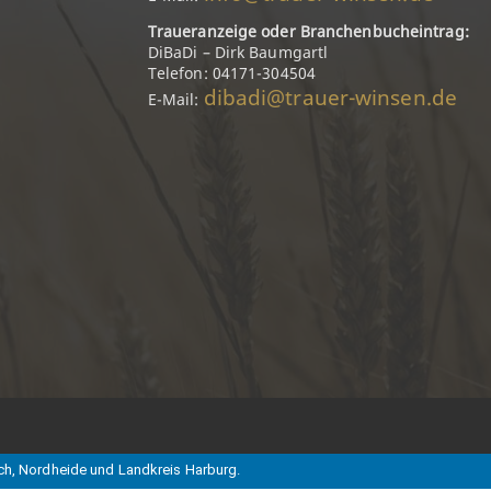
Traueranzeige oder Branchenbucheintrag:
DiBaDi – Dirk Baumgartl
Telefon: 04171-304504
dibadi@trauer-winsen.de
E-Mail:
ch, Nordheide und Landkreis Harburg.