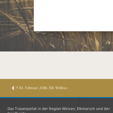
† 10. Februar 2016, Elli Wilhus
Das Trauerportal in der Region Winsen, Elbmarsch und der