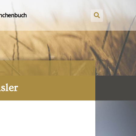
nchenbuch
sler