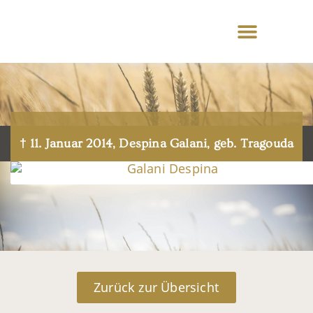
† 11. Januar 2014, Despina Galani, geb. Tragouda
Zurück zur Übersicht