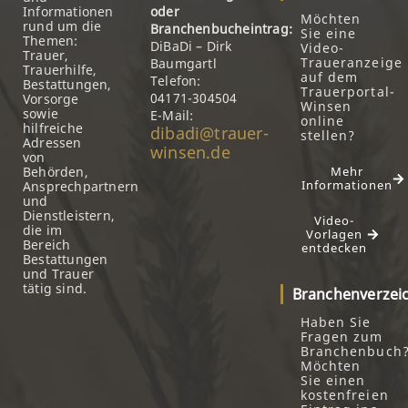
Informationen
oder
Möchten
rund um die
Branchenbucheintrag:
Sie eine
Themen:
DiBaDi – Dirk
Video-
Trauer,
Traueranzeige
Baumgartl
Trauerhilfe,
auf dem
Telefon:
Bestattungen,
Trauerportal-
04171-304504
Vorsorge
Winsen
sowie
E-Mail:
online
hilfreiche
dibadi@trauer-
stellen?
Adressen
winsen.de
von
Behörden,
Mehr
Informationen
Ansprechpartnern
und
Dienstleistern,
Video-
die im
Vorlagen
Bereich
entdecken
Bestattungen
und Trauer
tätig sind.
Branchenverzei
Haben Sie
Fragen zum
Branchenbuch
Möchten
Sie einen
kostenfreien