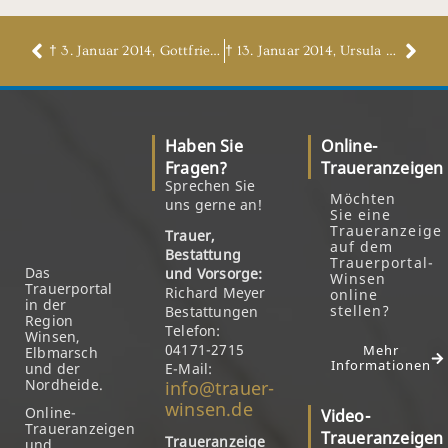
† 3. Januar 2014, Gottfried Groschupf
† 13. Januar 2014, Ursula Kötke, geb. Reinecke
Haben Sie
Online-
Fragen?
Traueranzeigen
Sprechen Sie
Möchten
uns gerne an!
Sie eine
Traueranzeige
Trauer,
auf dem
Bestattung
Trauerportal-
Das
und Vorsorge:
Winsen
Trauerportal
Richard Meyer
online
in der
stellen?
Bestattungen
Region
Telefon:
Winsen,
04171-2715
Mehr
Elbmarsch
Informationen
und der
E-Mail:
Nordheide.
info@trauer-
winsen.de
Online-
Video-
Traueranzeigen
Traueranzeigen
Traueranzeige
und