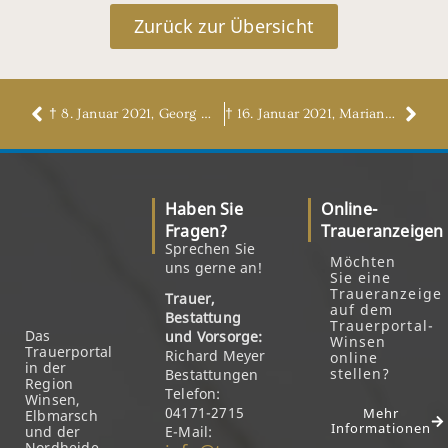
Zurück zur Übersicht
† 8. Januar 2021, Georg Wiggert
† 16. Januar 2021, Marianne Kretz, geb. Nichterwitz
Haben Sie
Online-
Fragen?
Traueranzeigen
Sprechen Sie
Möchten
uns gerne an!
Sie eine
Traueranzeige
Trauer,
auf dem
Bestattung
Trauerportal-
Das
und Vorsorge:
Winsen
Trauerportal
Richard Meyer
online
in der
stellen?
Bestattungen
Region
Telefon:
Winsen,
04171-2715
Mehr
Elbmarsch
Informationen
und der
E-Mail:
Nordheide.