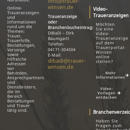
info@trauer-
winsen.de
Online-
Video-
Traueranzeigen
Traueranzeigen
Traueranzeige
und
Informationen
oder
Möchten
rund um die
Branchenbucheintrag:
Sie eine
Themen:
DiBaDi – Dirk
Video-
Trauer,
Traueranzeige
Baumgartl
Trauerhilfe,
auf dem
Telefon:
Bestattungen,
Trauerportal-
04171-304504
Vorsorge
Winsen
sowie
E-Mail:
online
hilfreiche
dibadi@trauer-
stellen?
Adressen
winsen.de
von
Behörden,
Mehr
Informationen
Ansprechpartnern
und
Dienstleistern,
Video-
die im
Vorlagen
Bereich
entdecken
Bestattungen
und Trauer
tätig sind.
Branchenverzei
Haben Sie
Fragen zum