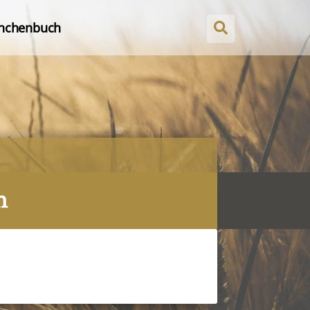
nchenbuch
n