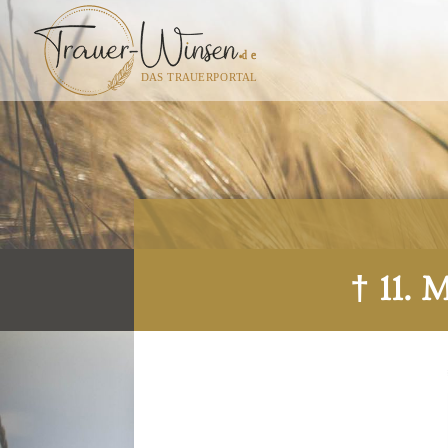
† 11. 