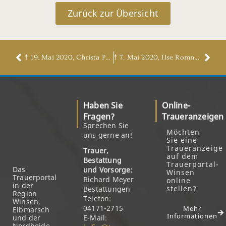
Zurück zur Übersicht
† 19. Mai 2020, Christa Preugschat, geb. Blöcker
† 7. Mai 2020, Ilse Romnonek, geb. Maack
Haben Sie
Online-
Fragen?
Traueranzeigen
Sprechen Sie
Möchten
uns gerne an!
Sie eine
Traueranzeige
Trauer,
auf dem
Bestattung
Trauerportal-
Das
und Vorsorge:
Winsen
Trauerportal
Richard Meyer
online
in der
stellen?
Bestattungen
Region
Telefon:
Winsen,
04171-2715
Mehr
Elbmarsch
Informationen
und der
E-Mail:
Nordheide.