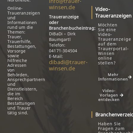
info@trauer-
winsen.de
Online-
Video-
Traueranzeigen
Traueranzeigen
Traueranzeige
und
Informationen
oder
Möchten
rund um die
Branchenbucheintrag:
Sie eine
Themen:
DiBaDi – Dirk
Video-
Trauer,
Traueranzeige
Baumgartl
Trauerhilfe,
auf dem
Telefon:
Bestattungen,
Trauerportal-
04171-304504
Vorsorge
Winsen
sowie
E-Mail:
online
hilfreiche
dibadi@trauer-
stellen?
Adressen
winsen.de
von
Behörden,
Mehr
Informationen
Ansprechpartnern
und
Dienstleistern,
Video-
die im
Vorlagen
Bereich
entdecken
Bestattungen
und Trauer
tätig sind.
Branchenverzei
Haben Sie
Fragen zum