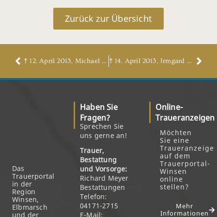
Zurück zur Übersicht
† 12. April 2013, Michael Minareck
† 14. April 2013, Irmgard Westphal, geb. Stein
Haben Sie
Online-
Fragen?
Traueranzeigen
Sprechen Sie
Möchten
uns gerne an!
Sie eine
Traueranzeige
Trauer,
auf dem
Bestattung
Trauerportal-
Das
und Vorsorge:
Winsen
Trauerportal
Richard Meyer
online
in der
stellen?
Bestattungen
Region
Telefon:
Winsen,
04171-2715
Mehr
Elbmarsch
Informationen
und der
E-Mail: