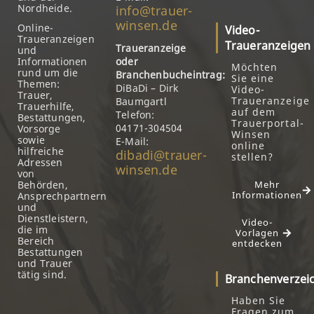
Nordheide.
info@trauer-
winsen.de
Online-
Video-
Traueranzeigen
Traueranzeigen
Traueranzeige
und
Informationen
oder
Möchten
rund um die
Branchenbucheintrag:
Sie eine
Themen:
DiBaDi – Dirk
Video-
Trauer,
Traueranzeige
Baumgartl
Trauerhilfe,
auf dem
Telefon:
Bestattungen,
Trauerportal-
04171-304504
Vorsorge
Winsen
sowie
E-Mail:
online
hilfreiche
dibadi@trauer-
stellen?
Adressen
winsen.de
von
Behörden,
Mehr
Informationen
Ansprechpartnern
und
Dienstleistern,
Video-
die im
Vorlagen
Bereich
entdecken
Bestattungen
und Trauer
tätig sind.
Branchenverzei
Haben Sie
Fragen zum