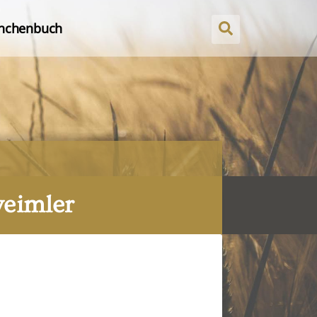
nchenbuch
weimler