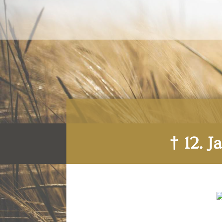
† 12. 