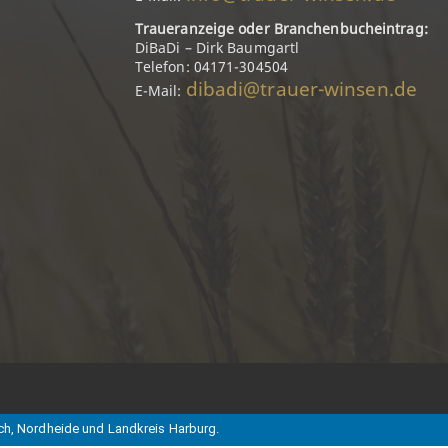
Traueranzeige oder Branchenbucheintrag:
DiBaDi – Dirk Baumgartl
Telefon: 04171-304504
dibadi@trauer-winsen.de
E-Mail:
ch, Nordheide und Landkreis Harburg.