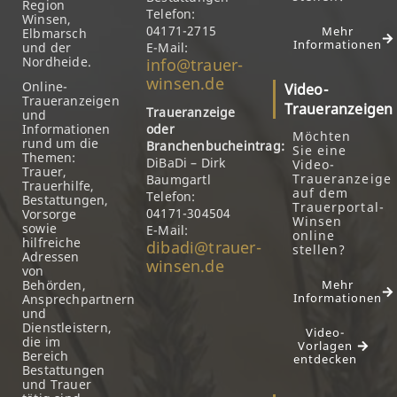
Region
Telefon:
Winsen,
04171-2715
Mehr
Elbmarsch
Informationen
und der
E-Mail:
Nordheide.
info@trauer-
winsen.de
Online-
Video-
Traueranzeigen
Traueranzeigen
Traueranzeige
und
Informationen
oder
Möchten
rund um die
Branchenbucheintrag:
Sie eine
Themen:
DiBaDi – Dirk
Video-
Trauer,
Traueranzeige
Baumgartl
Trauerhilfe,
auf dem
Telefon:
Bestattungen,
Trauerportal-
04171-304504
Vorsorge
Winsen
sowie
E-Mail:
online
hilfreiche
dibadi@trauer-
stellen?
Adressen
winsen.de
von
Behörden,
Mehr
Informationen
Ansprechpartnern
und
Dienstleistern,
Video-
die im
Vorlagen
Bereich
entdecken
Bestattungen
und Trauer