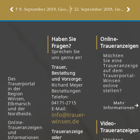
† 8. September 2018, Gustav Lütge
† 22. September 2018, Irene Heuser, geb. Vick
Haben Sie
Online-
Fragen?
Traueranzeigen
Sprechen Sie
Möchten
uns gerne an!
Sie eine
Traueranzeige
Trauer,
auf dem
Bestattung
Trauerportal-
Das
und Vorsorge:
Winsen
Trauerportal
Richard Meyer
online
in der
stellen?
Bestattungen
Region
Telefon:
Winsen,
04171-2715
Mehr
Elbmarsch
Informationen
und der
E-Mail:
Nordheide.
info@trauer-
winsen.de
Online-
Video-
Traueranzeigen
Traueranzeigen
Traueranzeige
und
Informationen
oder
Möchten