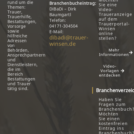
rund um die
Branchenbucheintrag:
Sie eine
Themen:
DiBaDi – Dirk
Video-
Trauer,
Traueranzeige
Baumgartl
Trauerhilfe,
auf dem
Telefon:
Bestattungen,
Trauerportal-
04171-304504
Vorsorge
Winsen
sowie
E-Mail:
online
hilfreiche
dibadi@trauer-
stellen?
Adressen
winsen.de
von
Behörden,
Mehr
Informationen
Ansprechpartnern
und
Dienstleistern,
Video-
die im
Vorlagen
Bereich
entdecken
Bestattungen
und Trauer
tätig sind.
Branchenverzei
Haben Sie
Fragen zum
Branchenbuch
Möchten
Sie einen
kostenfreien
Eintrag ins
Branchenbuch