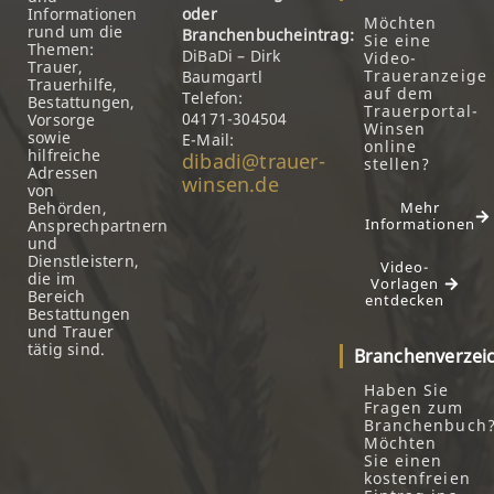
Informationen
oder
Möchten
rund um die
Branchenbucheintrag:
Sie eine
Themen:
DiBaDi – Dirk
Video-
Trauer,
Traueranzeige
Baumgartl
Trauerhilfe,
auf dem
Telefon:
Bestattungen,
Trauerportal-
04171-304504
Vorsorge
Winsen
sowie
E-Mail:
online
hilfreiche
dibadi@trauer-
stellen?
Adressen
winsen.de
von
Behörden,
Mehr
Informationen
Ansprechpartnern
und
Dienstleistern,
Video-
die im
Vorlagen
Bereich
entdecken
Bestattungen
und Trauer
tätig sind.
Branchenverzei
Haben Sie
Fragen zum
Branchenbuch
Möchten
Sie einen
kostenfreien