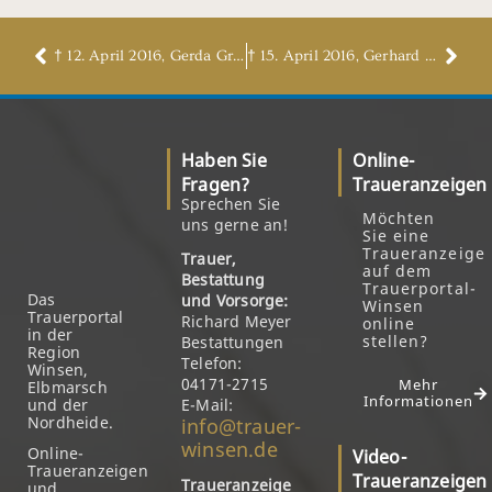
† 12. April 2016, Gerda Grieger, geb. Grünke
† 15. April 2016, Gerhard Kunz
Haben Sie
Online-
Fragen?
Traueranzeigen
Sprechen Sie
Möchten
uns gerne an!
Sie eine
Traueranzeige
Trauer,
auf dem
Bestattung
Trauerportal-
Das
und Vorsorge:
Winsen
Trauerportal
Richard Meyer
online
in der
stellen?
Bestattungen
Region
Telefon:
Winsen,
04171-2715
Mehr
Elbmarsch
Informationen
und der
E-Mail:
Nordheide.
info@trauer-
winsen.de
Online-
Video-
Traueranzeigen
Traueranzeigen
Traueranzeige
und