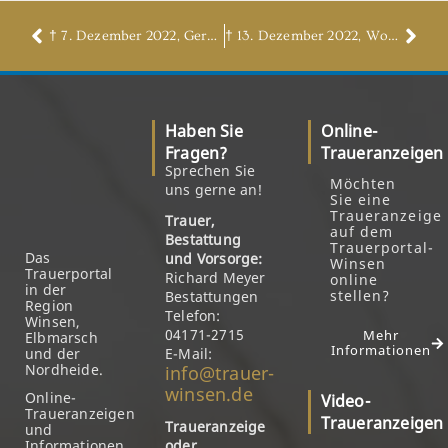
† 7. Dezember 2022, Gerda Buschmann, geb. Heuer
† 13. Dezember 2022, Wolfgang Hinze
Haben Sie
Online-
Fragen?
Traueranzeigen
Sprechen Sie
Möchten
uns gerne an!
Sie eine
Traueranzeige
Trauer,
auf dem
Bestattung
Trauerportal-
Das
und Vorsorge:
Winsen
Trauerportal
Richard Meyer
online
in der
stellen?
Bestattungen
Region
Telefon:
Winsen,
04171-2715
Mehr
Elbmarsch
Informationen
und der
E-Mail:
Nordheide.
info@trauer-
winsen.de
Online-
Video-
Traueranzeigen
Traueranzeigen
Traueranzeige
und
Informationen
oder