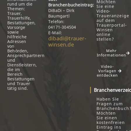
Möchten
rund um die
Branchenbucheintrag:
Sie eine
Themen:
DiBaDi – Dirk
Video-
Trauer,
Traueranzeige
Baumgartl
Trauerhilfe,
auf dem
Telefon:
Bestattungen,
Trauerportal-
04171-304504
Vorsorge
Winsen
sowie
E-Mail:
online
hilfreiche
dibadi@trauer-
stellen?
Adressen
winsen.de
von
Behörden,
Mehr
Informationen
Ansprechpartnern
und
Dienstleistern,
Video-
die im
Vorlagen
Bereich
entdecken
Bestattungen
und Trauer
tätig sind.
Branchenverzei
Haben Sie
Fragen zum
Branchenbuch
Möchten
Sie einen
kostenfreien
Eintrag ins