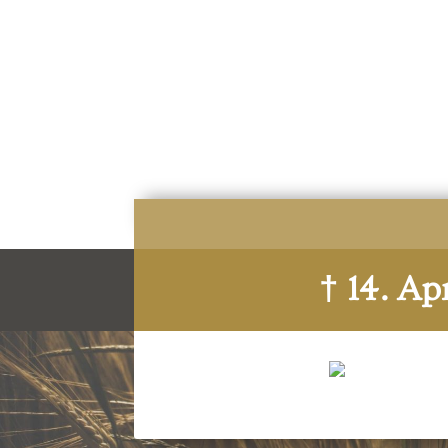
† 14. Ap