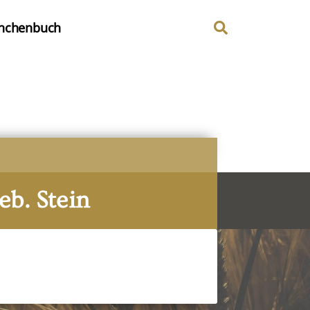
nchenbuch
eb. Stein