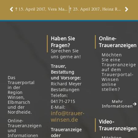
† 15. April 2017, Vera Marie Mohr, geb. Voigt
† 23. April 2017, Heinz Rudolf
Haben Sie
Online-
Fragen?
Traueranzeigen
Sprechen Sie
Möchten
uns gerne an!
Sie eine
Traueranzeige
Trauer,
auf dem
Bestattung
Trauerportal-
Das
und Vorsorge:
Winsen
Trauerportal
Richard Meyer
online
in der
stellen?
Bestattungen
Region
Telefon:
Winsen,
04171-2715
Mehr
Elbmarsch
Informationen
und der
E-Mail:
Nordheide.
info@trauer-
winsen.de
Online-
Video-
Traueranzeigen
Traueranzeigen
Traueranzeige
und
Informationen
oder
Möchten