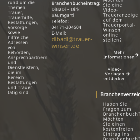
rund um die
Branchenbucheintrag:
Sie eine
Themen:
DiBaDi – Dirk
Video-
Trauer,
Traueranzeige
Baumgartl
Trauerhilfe,
auf dem
Telefon:
Bestattungen,
Trauerportal-
04171-304504
Vorsorge
Winsen
sowie
E-Mail:
online
hilfreiche
dibadi@trauer-
stellen?
Adressen
winsen.de
von
Behörden,
Mehr
Informationen
Ansprechpartnern
und
Dienstleistern,
Video-
die im
Vorlagen
Bereich
entdecken
Bestattungen
und Trauer
tätig sind.
Branchenverzei
Haben Sie
Fragen zum
Branchenbuch
Möchten
Sie einen
kostenfreien
Eintrag ins
Branchenbuch