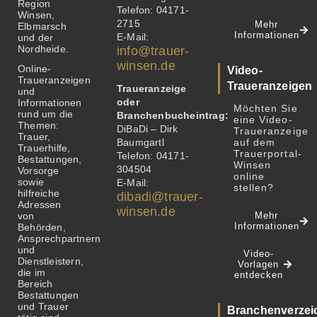
Region
Telefon: 04171-
Winsen,
2715
Mehr
Elbmarsch
Informationen
E-Mail:
und der
Nordheide.
info@trauer-
winsen.de
Online-
Video-
Traueranzeigen
Traueranzeigen
Traueranzeige
und
oder
Informationen
Möchten Sie
rund um die
Branchenbucheintrag:
eine Video-
Themen:
DiBaDi – Dirk
Traueranzeige
Trauer,
Baumgartl
auf dem
Trauerhilfe,
Trauerportal-
Telefon: 04171-
Bestattungen,
Winsen
304504
Vorsorge
online
sowie
E-Mail:
stellen?
hilfreiche
dibadi@trauer-
Adressen
winsen.de
von
Mehr
Informationen
Behörden,
Ansprechpartnern
und
Video-
Dienstleistern,
Vorlagen
die im
entdecken
Bereich
Bestattungen
und Trauer
Branchenverzei