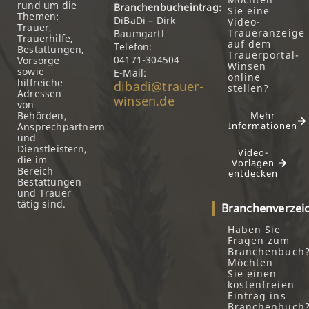
rund um die
Branchenbucheintrag:
Sie eine
Themen:
DiBaDi – Dirk
Video-
Trauer,
Traueranzeige
Baumgartl
Trauerhilfe,
auf dem
Telefon:
Bestattungen,
Trauerportal-
04171-304504
Vorsorge
Winsen
sowie
E-Mail:
online
hilfreiche
dibadi@trauer-
stellen?
Adressen
winsen.de
von
Behörden,
Mehr
Informationen
Ansprechpartnern
und
Dienstleistern,
Video-
die im
Vorlagen
Bereich
entdecken
Bestattungen
und Trauer
tätig sind.
Branchenverzei
Haben Sie
Fragen zum
Branchenbuch
Möchten
Sie einen
kostenfreien
Eintrag ins
Branchenbuch