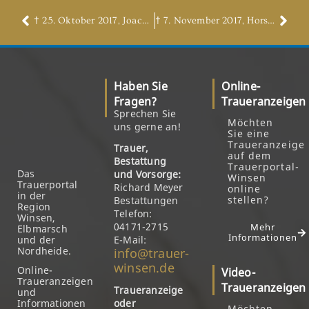
† 25. Oktober 2017, Joachim (Jochen) Martin
† 7. November 2017, Horst Rohde
Haben Sie
Online-
Fragen?
Traueranzeigen
Sprechen Sie
Möchten
uns gerne an!
Sie eine
Traueranzeige
Trauer,
auf dem
Bestattung
Trauerportal-
Das
und Vorsorge:
Winsen
Trauerportal
Richard Meyer
online
in der
stellen?
Bestattungen
Region
Telefon:
Winsen,
04171-2715
Mehr
Elbmarsch
Informationen
und der
E-Mail:
Nordheide.
info@trauer-
winsen.de
Online-
Video-
Traueranzeigen
Traueranzeigen
Traueranzeige
und
Informationen
oder
Möchten