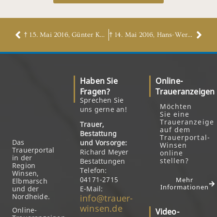
† 15. Mai 2016, Günter Kubb
† 14. Mai 2016, Hans-Werner Schroeder
Haben Sie
Online-
Fragen?
Traueranzeigen
Sprechen Sie
Möchten
uns gerne an!
Sie eine
Traueranzeige
Trauer,
auf dem
Bestattung
Trauerportal-
Das
und Vorsorge:
Winsen
Trauerportal
Richard Meyer
online
in der
stellen?
Bestattungen
Region
Telefon:
Winsen,
04171-2715
Mehr
Elbmarsch
Informationen
und der
E-Mail:
Nordheide.
info@trauer-
winsen.de
Online-
Video-