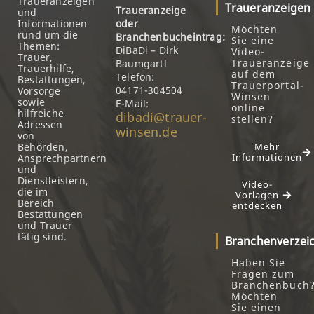
Traueranzeigen
Traueranzeigen
Traueranzeige
und
Informationen
oder
Möchten
rund um die
Branchenbucheintrag:
Sie eine
Themen:
DiBaDi – Dirk
Video-
Trauer,
Traueranzeige
Baumgartl
Trauerhilfe,
auf dem
Telefon:
Bestattungen,
Trauerportal-
04171-304504
Vorsorge
Winsen
sowie
E-Mail:
online
hilfreiche
dibadi@trauer-
stellen?
Adressen
winsen.de
von
Behörden,
Mehr
Informationen
Ansprechpartnern
und
Dienstleistern,
Video-
die im
Vorlagen
Bereich
entdecken
Bestattungen
und Trauer
tätig sind.
Branchenverzei
Haben Sie
Fragen zum
Branchenbuch
Möchten
Sie einen