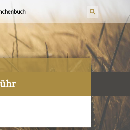
nchenbuch
Lühr