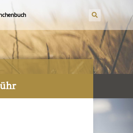
nchenbuch
Lühr