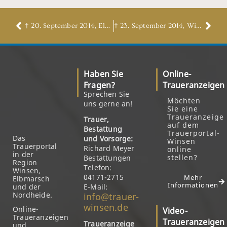
† 20. September 2014, Elke Rother, geb. Striegnitz
† 23. September 2014, Willi Ohlde
Haben Sie
Online-
Fragen?
Traueranzeigen
Sprechen Sie
Möchten
uns gerne an!
Sie eine
Traueranzeige
Trauer,
auf dem
Bestattung
Trauerportal-
Das
und Vorsorge:
Winsen
Trauerportal
Richard Meyer
online
in der
stellen?
Bestattungen
Region
Telefon:
Winsen,
04171-2715
Mehr
Elbmarsch
Informationen
und der
E-Mail:
Nordheide.
info@trauer-
winsen.de
Online-
Video-
Traueranzeigen
Traueranzeigen
Traueranzeige
und