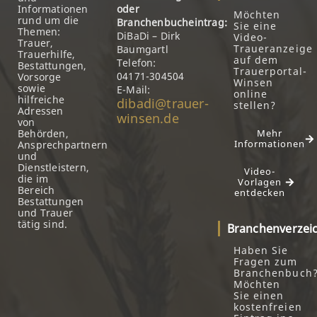
Informationen
oder
Möchten
rund um die
Branchenbucheintrag:
Sie eine
Themen:
DiBaDi – Dirk
Video-
Trauer,
Traueranzeige
Baumgartl
Trauerhilfe,
auf dem
Telefon:
Bestattungen,
Trauerportal-
04171-304504
Vorsorge
Winsen
sowie
E-Mail:
online
hilfreiche
dibadi@trauer-
stellen?
Adressen
winsen.de
von
Behörden,
Mehr
Informationen
Ansprechpartnern
und
Dienstleistern,
Video-
die im
Vorlagen
Bereich
entdecken
Bestattungen
und Trauer
tätig sind.
Branchenverzei
Haben Sie
Fragen zum
Branchenbuch
Möchten
Sie einen
kostenfreien