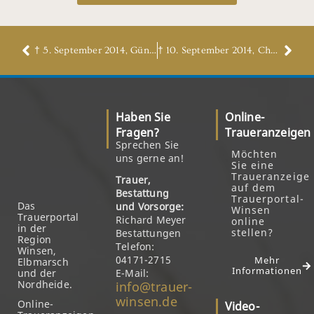
† 5. September 2014, Günther Pagels
† 10. September 2014, Christa Dittmer, geb. Broja
Haben Sie
Online-
Fragen?
Traueranzeigen
Sprechen Sie
Möchten
uns gerne an!
Sie eine
Traueranzeige
Trauer,
auf dem
Bestattung
Trauerportal-
Das
und Vorsorge:
Winsen
Trauerportal
Richard Meyer
online
in der
stellen?
Bestattungen
Region
Telefon:
Winsen,
04171-2715
Mehr
Elbmarsch
Informationen
und der
E-Mail:
Nordheide.
info@trauer-
winsen.de
Online-
Video-