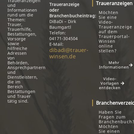
Traueranzeigen
Traueranzeigen
Traueranzeige
und
Informationen
oder
Möchten
rund um die
Branchenbucheintrag:
Sie eine
Themen:
DiBaDi – Dirk
Video-
Trauer,
Traueranzeige
Baumgartl
Trauerhilfe,
auf dem
Telefon:
Bestattungen,
Trauerportal-
04171-304504
Vorsorge
Winsen
sowie
E-Mail:
online
hilfreiche
dibadi@trauer-
stellen?
Adressen
winsen.de
von
Behörden,
Mehr
Informationen
Ansprechpartnern
und
Dienstleistern,
Video-
die im
Vorlagen
Bereich
entdecken
Bestattungen
und Trauer
tätig sind.
Branchenverzei
Haben Sie
Fragen zum
Branchenbuch
Möchten
Sie einen