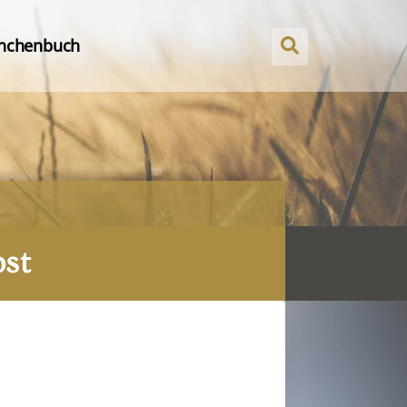
nchenbuch
bst