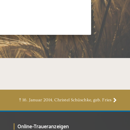
† 16. Januar 2014, Christel Schüschke, geb. Fries
Online-Traueranzeigen