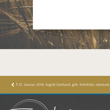
† 12. Januar 2014, Ingrid Gerhard, geb. Schöttler, ehemal