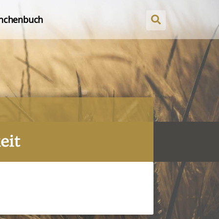
nchenbuch
eit