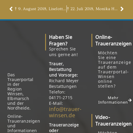
† 9. August 2018, Liselotte Dittmer, geb. Rulfs
† 22. Juli 2018, Monika Hanke, geb. Michaelis
Haben Sie
Online-
Fragen?
Traueranzeigen
Sprechen Sie
Möchten
uns gerne an!
Sie eine
Traueranzeige
Trauer,
auf dem
Bestattung
Trauerportal-
Das
und Vorsorge:
Winsen
Trauerportal
Richard Meyer
online
in der
stellen?
Bestattungen
Region
Telefon:
Winsen,
04171-2715
Mehr
Elbmarsch
Informationen
und der
E-Mail:
Nordheide.
info@trauer-
winsen.de
Online-
Video-
Traueranzeigen
Traueranzeigen
Traueranzeige
und
Informationen
oder
Möchten