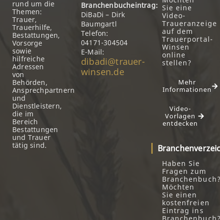
rund um die
Branchenbucheintrag:
Sie eine
Themen:
DiBaDi – Dirk
Video-
Trauer,
Traueranzeige
Baumgartl
Trauerhilfe,
auf dem
Telefon:
Bestattungen,
Trauerportal-
04171-304504
Vorsorge
Winsen
sowie
E-Mail:
online
hilfreiche
dibadi@trauer-
stellen?
Adressen
winsen.de
von
Behörden,
Mehr
Informationen
Ansprechpartnern
und
Dienstleistern,
Video-
die im
Vorlagen
Bereich
entdecken
Bestattungen
und Trauer
tätig sind.
Branchenverzei
Haben Sie
Fragen zum
Branchenbuch
Möchten
Sie einen
kostenfreien
Eintrag ins
Branchenbuch