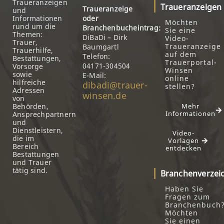
Traueranzeigen
Traueranzeigen
Traueranzeige
und
Informationen
oder
Möchten
rund um die
Branchenbucheintrag:
Sie eine
Themen:
DiBaDi – Dirk
Video-
Trauer,
Traueranzeige
Baumgartl
Trauerhilfe,
auf dem
Telefon:
Bestattungen,
Trauerportal-
04171-304504
Vorsorge
Winsen
sowie
E-Mail:
online
hilfreiche
dibadi@trauer-
stellen?
Adressen
winsen.de
von
Behörden,
Mehr
Informationen
Ansprechpartnern
und
Dienstleistern,
Video-
die im
Vorlagen
Bereich
entdecken
Bestattungen
und Trauer
tätig sind.
Branchenverzei
Haben Sie
Fragen zum
Branchenbuch
Möchten
Sie einen