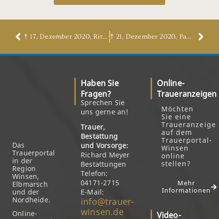
† 17. Dezember 2020, Rita Strietzel, geb. Röttger
† 21. Dezember 2020, Paul Schenka
Haben Sie
Online-
Fragen?
Traueranzeigen
Sprechen Sie
Möchten
uns gerne an!
Sie eine
Traueranzeige
Trauer,
auf dem
Bestattung
Trauerportal-
Das
und Vorsorge:
Winsen
Trauerportal
Richard Meyer
online
in der
stellen?
Bestattungen
Region
Telefon:
Winsen,
04171-2715
Mehr
Elbmarsch
Informationen
und der
E-Mail:
Nordheide.
info@trauer-
winsen.de
Online-
Video-