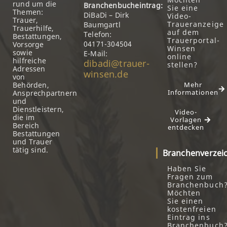
rund um die
Branchenbucheintrag:
Sie eine
Themen:
DiBaDi – Dirk
Video-
Trauer,
Traueranzeige
Baumgartl
Trauerhilfe,
auf dem
Telefon:
Bestattungen,
Trauerportal-
04171-304504
Vorsorge
Winsen
sowie
E-Mail:
online
hilfreiche
dibadi@trauer-
stellen?
Adressen
winsen.de
von
Behörden,
Mehr
Informationen
Ansprechpartnern
und
Dienstleistern,
Video-
die im
Vorlagen
Bereich
entdecken
Bestattungen
und Trauer
tätig sind.
Branchenverzei
Haben Sie
Fragen zum
Branchenbuch
Möchten
Sie einen
kostenfreien
Eintrag ins
Branchenbuch