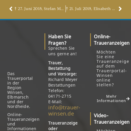
† 27. Juni 2018, Stefan Müller
† 21. Juli 2018, Elisabeth Korb, geb. Corbelin
Haben Sie
Online-
Fragen?
Traueranzeigen
Sprechen Sie
Möchten
uns gerne an!
Sie eine
Traueranzeige
Trauer,
auf dem
Bestattung
Trauerportal-
Das
und Vorsorge:
Winsen
Trauerportal
Richard Meyer
online
in der
stellen?
Bestattungen
Region
Telefon:
Winsen,
04171-2715
Mehr
Elbmarsch
Informationen
und der
E-Mail:
Nordheide.
info@trauer-
winsen.de
Online-
Video-
Traueranzeigen
Traueranzeigen
Traueranzeige
und
Informationen
oder
Möchten