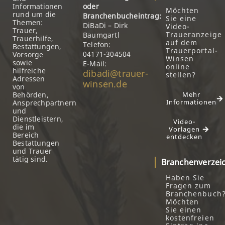
Informationen
oder
Möchten
rund um die
Branchenbucheintrag:
Sie eine
Themen:
DiBaDi – Dirk
Video-
Trauer,
Traueranzeige
Baumgartl
Trauerhilfe,
auf dem
Telefon:
Bestattungen,
Trauerportal-
04171-304504
Vorsorge
Winsen
sowie
E-Mail:
online
hilfreiche
dibadi@trauer-
stellen?
Adressen
winsen.de
von
Behörden,
Mehr
Informationen
Ansprechpartnern
und
Dienstleistern,
Video-
die im
Vorlagen
Bereich
entdecken
Bestattungen
und Trauer
tätig sind.
Branchenverzei
Haben Sie
Fragen zum
Branchenbuch
Möchten
Sie einen
kostenfreien