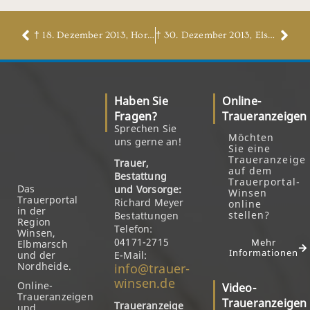
† 18. Dezember 2013, Horst Martin
† 30. Dezember 2013, Else Lütkeschöttelkotte, geb. Renfer
Haben Sie
Online-
Fragen?
Traueranzeigen
Sprechen Sie
Möchten
uns gerne an!
Sie eine
Traueranzeige
Trauer,
auf dem
Bestattung
Trauerportal-
Das
und Vorsorge:
Winsen
Trauerportal
Richard Meyer
online
in der
stellen?
Bestattungen
Region
Telefon:
Winsen,
04171-2715
Mehr
Elbmarsch
Informationen
und der
E-Mail:
Nordheide.
info@trauer-
winsen.de
Online-
Video-
Traueranzeigen
Traueranzeigen
Traueranzeige
und