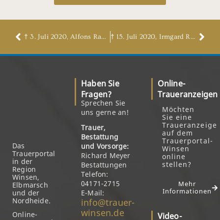
† 3. Juli 2020, Alfons Rauschenberger
† 15. Juli 2020, Irmgard Rehr, geb. Grucz
Haben Sie
Online-
Fragen?
Traueranzeigen
Sprechen Sie
Möchten
uns gerne an!
Sie eine
Traueranzeige
Trauer,
auf dem
Bestattung
Trauerportal-
Das
und Vorsorge:
Winsen
Trauerportal
Richard Meyer
online
in der
stellen?
Bestattungen
Region
Telefon:
Winsen,
04171-2715
Mehr
Elbmarsch
Informationen
und der
E-Mail:
Nordheide.
info@trauer-
winsen.de
Online-
Video-