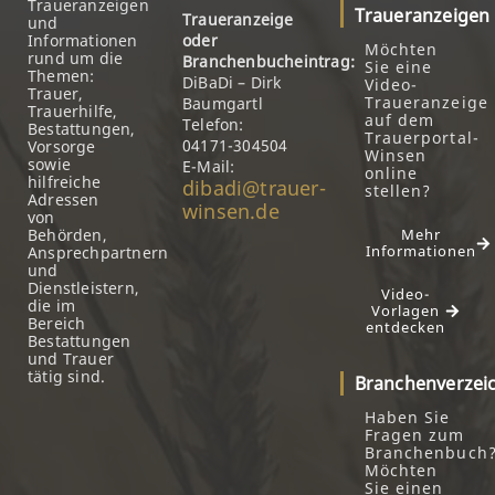
Traueranzeigen
Traueranzeigen
Traueranzeige
und
Informationen
oder
Möchten
rund um die
Branchenbucheintrag:
Sie eine
Themen:
DiBaDi – Dirk
Video-
Trauer,
Traueranzeige
Baumgartl
Trauerhilfe,
auf dem
Telefon:
Bestattungen,
Trauerportal-
04171-304504
Vorsorge
Winsen
sowie
E-Mail:
online
hilfreiche
dibadi@trauer-
stellen?
Adressen
winsen.de
von
Behörden,
Mehr
Informationen
Ansprechpartnern
und
Dienstleistern,
Video-
die im
Vorlagen
Bereich
entdecken
Bestattungen
und Trauer
tätig sind.
Branchenverzei
Haben Sie
Fragen zum
Branchenbuch
Möchten
Sie einen