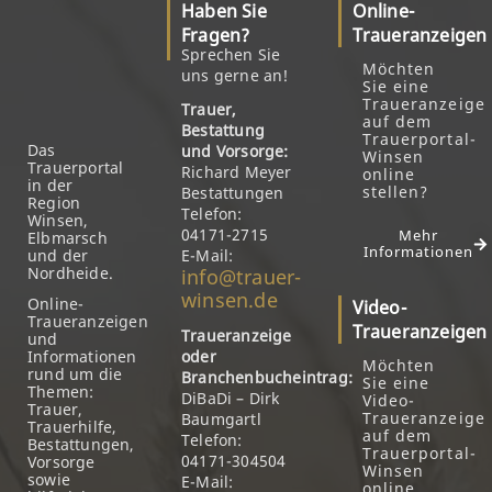
Haben Sie
Online-
Fragen?
Traueranzeigen
Sprechen Sie
Möchten
uns gerne an!
Sie eine
Traueranzeige
Trauer,
auf dem
Bestattung
Trauerportal-
Das
und Vorsorge:
Winsen
Trauerportal
Richard Meyer
online
in der
stellen?
Bestattungen
Region
Telefon:
Winsen,
04171-2715
Mehr
Elbmarsch
Informationen
und der
E-Mail:
Nordheide.
info@trauer-
winsen.de
Online-
Video-
Traueranzeigen
Traueranzeigen
Traueranzeige
und
Informationen
oder
Möchten
rund um die
Branchenbucheintrag:
Sie eine
Themen:
DiBaDi – Dirk
Video-
Trauer,
Traueranzeige
Baumgartl
Trauerhilfe,
auf dem
Telefon:
Bestattungen,
Trauerportal-
04171-304504
Vorsorge
Winsen
sowie
E-Mail:
online