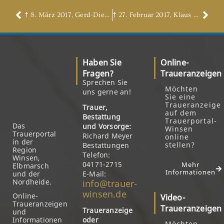
† 8. März 2017, Gerd-Dieter (Taras) Haase
† 27. Februar 2017, Klaus Dieter Fechtmann
Haben Sie
Online-
Fragen?
Traueranzeigen
Sprechen Sie
Möchten
uns gerne an!
Sie eine
Traueranzeige
Trauer,
auf dem
Bestattung
Trauerportal-
Das
und Vorsorge:
Winsen
Trauerportal
Richard Meyer
online
in der
stellen?
Bestattungen
Region
Telefon:
Winsen,
04171-2715
Mehr
Elbmarsch
Informationen
und der
E-Mail:
Nordheide.
info@trauer-
winsen.de
Online-
Video-
Traueranzeigen
Traueranzeigen
Traueranzeige
und
Informationen
oder
Möchten