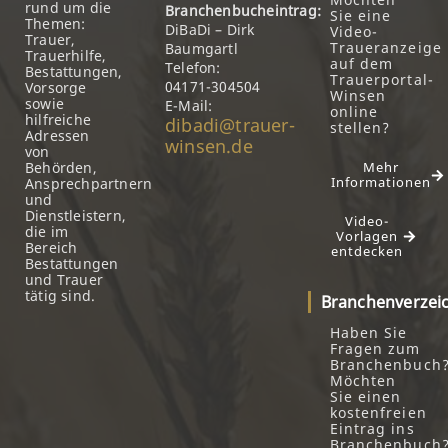
rund um die
Branchenbucheintrag:
Sie eine
Themen:
DiBaDi – Dirk
Video-
Trauer,
Traueranzeige
Baumgartl
Trauerhilfe,
auf dem
Telefon:
Bestattungen,
Trauerportal-
04171-304504
Vorsorge
Winsen
sowie
E-Mail:
online
hilfreiche
dibadi@trauer-
stellen?
Adressen
winsen.de
von
Behörden,
Mehr
Informationen
Ansprechpartnern
und
Dienstleistern,
Video-
die im
Vorlagen
Bereich
entdecken
Bestattungen
und Trauer
tätig sind.
Branchenverzei
Haben Sie
Fragen zum
Branchenbuch
Möchten
Sie einen
kostenfreien
Eintrag ins
Branchenbuch