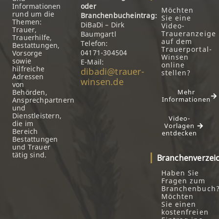
Informationen
oder
Möchten
rund um die
Branchenbucheintrag:
Sie eine
Themen:
DiBaDi – Dirk
Video-
Trauer,
Traueranzeige
Baumgartl
Trauerhilfe,
auf dem
Telefon:
Bestattungen,
Trauerportal-
04171-304504
Vorsorge
Winsen
sowie
E-Mail:
online
hilfreiche
dibadi@trauer-
stellen?
Adressen
winsen.de
von
Behörden,
Mehr
Informationen
Ansprechpartnern
und
Dienstleistern,
Video-
die im
Vorlagen
Bereich
entdecken
Bestattungen
und Trauer
tätig sind.
Branchenverzei
Haben Sie
Fragen zum
Branchenbuch
Möchten
Sie einen
kostenfreien