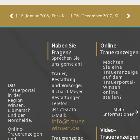
† 18. Januar 2018, Fritz Kaminski
† 26. Dezember 2017, Klaus Kunter
Haben Sie
Online-
Fragen?
Traueranzeigen
Sprechen Sie
Möchten
uns gerne an!
Sie eine
Traueranzeige
Trauer,
auf dem
Bestattung
Trauerportal-
Das
und Vorsorge:
Winsen
Trauerportal
Richard Meyer
online
in der
stellen?
Bestattungen
Region
Telefon:
Winsen,
04171-2715
Mehr
Elbmarsch
Informationen
und der
E-Mail:
Nordheide.
info@trauer-
winsen.de
Online-
Video-
Traueranzeigen
Traueranzeigen
Traueranzeige
und