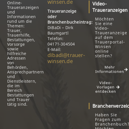
winsen.de
Online-
Video-
Traueranzeigen
Traueranzeigen
Traueranzeige
und
Informationen
oder
Möchten
rund um die
Branchenbucheintrag:
Sie eine
Themen:
DiBaDi – Dirk
Video-
Trauer,
Traueranzeige
Baumgartl
Trauerhilfe,
auf dem
Telefon:
Bestattungen,
Trauerportal-
04171-304504
Vorsorge
Winsen
sowie
E-Mail:
online
hilfreiche
dibadi@trauer-
stellen?
Adressen
winsen.de
von
Behörden,
Mehr
Informationen
Ansprechpartnern
und
Dienstleistern,
Video-
die im
Vorlagen
Bereich
entdecken
Bestattungen
und Trauer
tätig sind.
Branchenverzei
Haben Sie
Fragen zum
Branchenbuch
Möchten