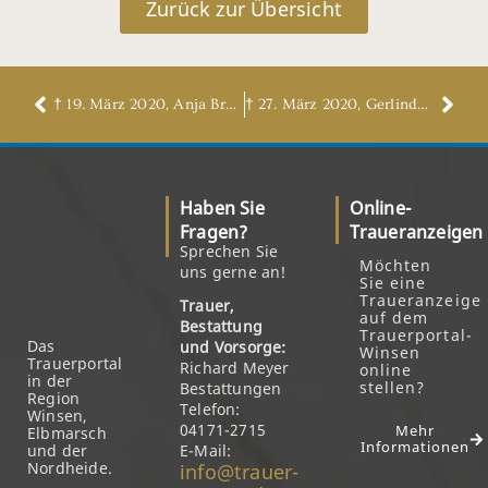
Zurück zur Übersicht
† 19. März 2020, Anja Bruns, geb. Wiechmann
† 27. März 2020, Gerlinde Niemann, geb. Madaus
Haben Sie
Online-
Fragen?
Traueranzeigen
Sprechen Sie
Möchten
uns gerne an!
Sie eine
Traueranzeige
Trauer,
auf dem
Bestattung
Trauerportal-
Das
und Vorsorge:
Winsen
Trauerportal
Richard Meyer
online
in der
stellen?
Bestattungen
Region
Telefon:
Winsen,
04171-2715
Mehr
Elbmarsch
Informationen
und der
E-Mail:
Nordheide.
info@trauer-