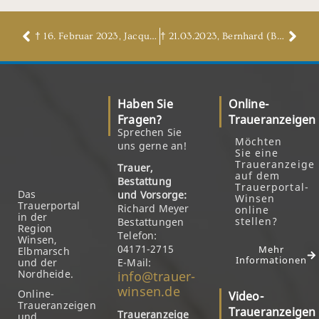
† 16. Februar 2023, Jacqueline Neumann
† 21.03.2023, Bernhard (Ben) Grimm
Haben Sie
Online-
Fragen?
Traueranzeigen
Sprechen Sie
Möchten
uns gerne an!
Sie eine
Traueranzeige
Trauer,
auf dem
Bestattung
Trauerportal-
Das
und Vorsorge:
Winsen
Trauerportal
Richard Meyer
online
in der
stellen?
Bestattungen
Region
Telefon:
Winsen,
04171-2715
Mehr
Elbmarsch
Informationen
und der
E-Mail:
Nordheide.
info@trauer-
winsen.de
Online-
Video-
Traueranzeigen
Traueranzeigen
Traueranzeige
und