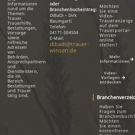
Informationen
oder
Möchten
rund um die
Branchenbucheintrag:
Sie eine
Themen:
DiBaDi – Dirk
Video-
Trauer,
Traueranzeige
Baumgartl
Trauerhilfe,
auf dem
Telefon:
Bestattungen,
Trauerportal-
04171-304504
Vorsorge
Winsen
sowie
E-Mail:
online
hilfreiche
dibadi@trauer-
stellen?
Adressen
winsen.de
von
Behörden,
Mehr
Informationen
Ansprechpartnern
und
Dienstleistern,
Video-
die im
Vorlagen
Bereich
entdecken
Bestattungen
und Trauer
tätig sind.
Branchenverzei
Haben Sie
Fragen zum
Branchenbuch
Möchten
Sie einen
kostenfreien