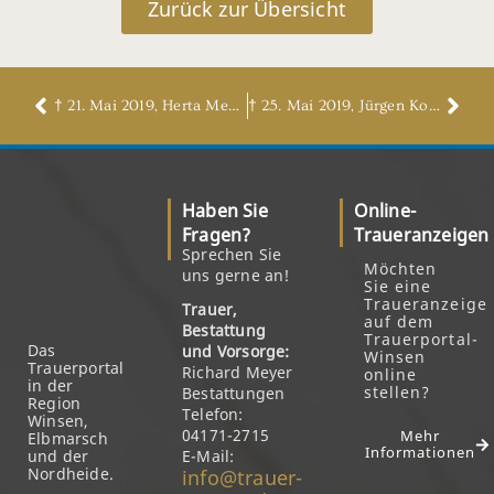
Zurück zur Übersicht
† 21. Mai 2019, Herta Meyer, geb. Schulze
† 25. Mai 2019, Jürgen Koch
Haben Sie
Online-
Fragen?
Traueranzeigen
Sprechen Sie
Möchten
uns gerne an!
Sie eine
Traueranzeige
Trauer,
auf dem
Bestattung
Trauerportal-
Das
und Vorsorge:
Winsen
Trauerportal
Richard Meyer
online
in der
stellen?
Bestattungen
Region
Telefon:
Winsen,
04171-2715
Mehr
Elbmarsch
Informationen
und der
E-Mail:
Nordheide.
info@trauer-