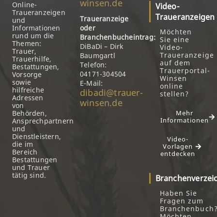
winsen.de
Online-
Video-
Traueranzeigen
Traueranzeigen
Traueranzeige
und
Informationen
oder
Möchten
rund um die
Branchenbucheintrag:
Sie eine
Themen:
DiBaDi – Dirk
Video-
Trauer,
Traueranzeige
Baumgartl
Trauerhilfe,
auf dem
Telefon:
Bestattungen,
Trauerportal-
04171-304504
Vorsorge
Winsen
sowie
E-Mail:
online
hilfreiche
dibadi@trauer-
stellen?
Adressen
winsen.de
von
Behörden,
Mehr
Informationen
Ansprechpartnern
und
Dienstleistern,
Video-
die im
Vorlagen
Bereich
entdecken
Bestattungen
und Trauer
tätig sind.
Branchenverzei
Haben Sie
Fragen zum
Branchenbuch
Möchten