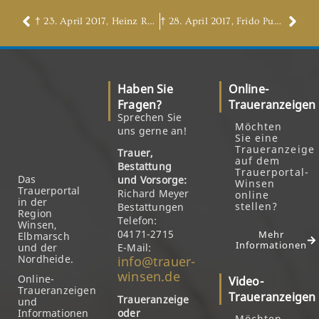
† 23. April 2017, Heinz Rudolf
† 28. April 2017, Frido Putensen
Haben Sie
Online-
Fragen?
Traueranzeigen
Sprechen Sie
Möchten
uns gerne an!
Sie eine
Traueranzeige
Trauer,
auf dem
Bestattung
Trauerportal-
Das
und Vorsorge:
Winsen
Trauerportal
Richard Meyer
online
in der
stellen?
Bestattungen
Region
Telefon:
Winsen,
04171-2715
Mehr
Elbmarsch
Informationen
und der
E-Mail:
Nordheide.
info@trauer-
winsen.de
Online-
Video-
Traueranzeigen
Traueranzeigen
Traueranzeige
und
Informationen
oder
Möchten