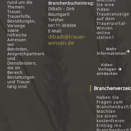
rund um die
Branchenbucheintrag:
Sie eine
Themen:
DiBaDi – Dirk
Video-
Trauer,
Traueranzeige
Baumgartl
Trauerhilfe,
auf dem
Telefon:
Bestattungen,
Trauerportal-
04171-304504
Vorsorge
Winsen
sowie
E-Mail:
online
hilfreiche
dibadi@trauer-
stellen?
Adressen
winsen.de
von
Behörden,
Mehr
Informationen
Ansprechpartnern
und
Dienstleistern,
Video-
die im
Vorlagen
Bereich
entdecken
Bestattungen
und Trauer
tätig sind.
Branchenverzei
Haben Sie
Fragen zum
Branchenbuch
Möchten
Sie einen
kostenfreien
Eintrag ins
Branchenbuch