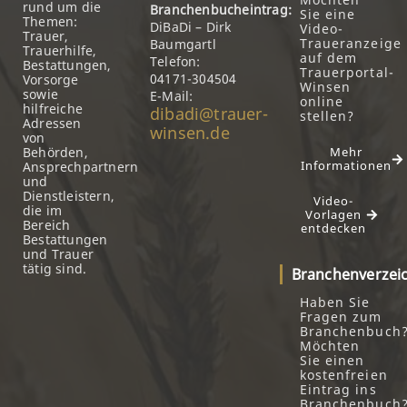
rund um die
Branchenbucheintrag:
Sie eine
Themen:
DiBaDi – Dirk
Video-
Trauer,
Traueranzeige
Baumgartl
Trauerhilfe,
auf dem
Telefon:
Bestattungen,
Trauerportal-
04171-304504
Vorsorge
Winsen
sowie
E-Mail:
online
hilfreiche
dibadi@trauer-
stellen?
Adressen
winsen.de
von
Behörden,
Mehr
Informationen
Ansprechpartnern
und
Dienstleistern,
Video-
die im
Vorlagen
Bereich
entdecken
Bestattungen
und Trauer
tätig sind.
Branchenverzei
Haben Sie
Fragen zum
Branchenbuch
Möchten
Sie einen
kostenfreien
Eintrag ins
Branchenbuch