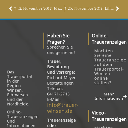
† 12. November 2017, Jürgen Eismann
† 23. November 2017, Lilly Gerdau, geb. Baden
Haben Sie
Online-
Fragen?
Traueranzeigen
Sprechen Sie
Möchten
uns gerne an!
Sie eine
Traueranzeige
Trauer,
auf dem
Bestattung
Trauerportal-
Das
und Vorsorge:
Winsen
Trauerportal
Richard Meyer
online
in der
stellen?
Bestattungen
Region
Telefon:
Winsen,
04171-2715
Mehr
Elbmarsch
Informationen
und der
E-Mail:
Nordheide.
info@trauer-
winsen.de
Online-
Video-
Traueranzeigen
Traueranzeigen
Traueranzeige
und
Informationen
oder
Möchten